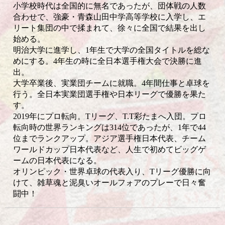
小学校時代は全国的に無名であったが、団体戦の人数
合わせで、強豪・青森山田中学高等学校に入学し、エ
リート集団の中で揉まれて、徐々に全国で結果を出し
始める。
明治大学に進学し、1年生で大学の全国タイトルを総な
めにする。4年生の時に全日本選手権大会で決勝に進
出。
大学卒業後、実業団チームに就職。4年間仕事と卓球を
行う。全日本実業団選手権や日本リーグで優勝を果た
す。
2019年にプロ転向。Tリーグ、T.T彩たまへ入団。プロ
転向時の世界ランキングは314位であったが、1年で44
位までランクアップ。アジア選手権日本代表、チーム
ワールドカップ日本代表など、人生で初めてビッグゲ
ームの日本代表になる。
オリンピック・世界卓球の代表入り、Tリーグ優勝に向
けて、雑草魂と泥臭いオールフォアのプレーで日々奮
闘中！