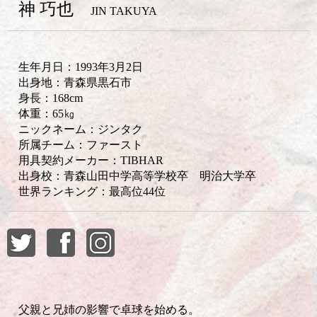
神 巧也
JIN TAKUYA
生年月日：1993年3月2日
出身地：青森県黒石市
身長：168cm
体重：65㎏
ニックネーム：ジンタク
所属チーム：ファースト
用具契約メーカー：TIBHAR
出身校：青森山田中学高等学校卒 明治大学卒
世界ランキング：最高位44位
父親と兄姉の影響で卓球を始める。